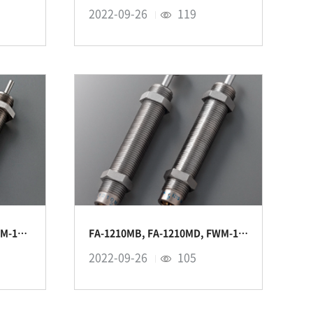
2022-09-26
119
FA-1008VB, FA-1008VD, FWM-1008VBD 시리즈
FA-1210MB, FA-1210MD, FWM-1210MBD시리즈
2022-09-26
105